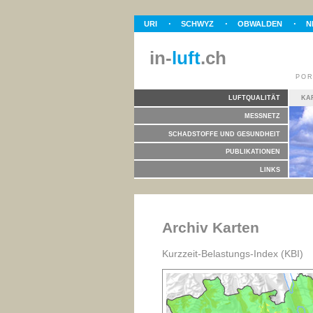
URI
SCHWYZ
OBWALDEN
N
in-
luft
.ch
POR
LUFTQUALITÄT
KA
MESSNETZ
SCHADSTOFFE UND GESUNDHEIT
PUBLIKATIONEN
LINKS
Archiv Karten
Kurzzeit-Belastungs-Index (KBI)