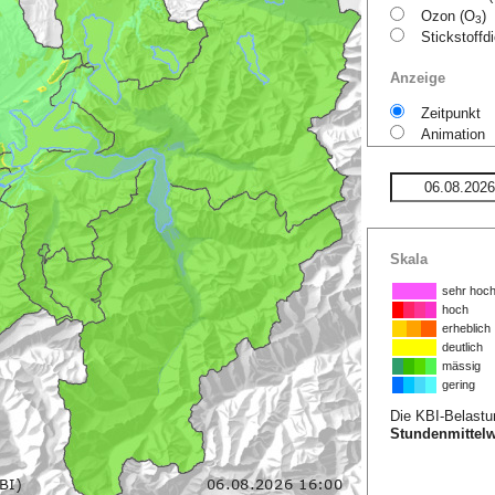
Ozon (O
)
3
Stickstoffd
Anzeige
Zeitpunkt
Animation
Skala
sehr hoc
hoch
erheblich
deutlich
mässig
gering
Die KBI-Belastu
Stundenmittelw