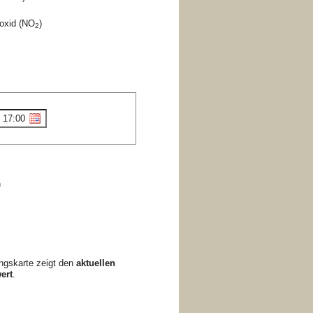
ioxid (NO
)
2
h
ngskarte zeigt den
aktuellen
ert
.