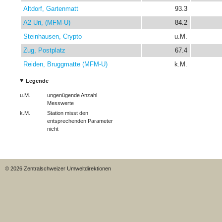
Altdorf, Gartenmatt
93.3
A2 Uri, (MFM-U)
84.2
Steinhausen, Crypto
u.M.
Zug, Postplatz
67.4
Reiden, Bruggmatte (MFM-U)
k.M.
Legende
u.M.
ungenügende Anzahl
Messwerte
k.M.
Station misst den
entsprechenden Parameter
nicht
© 2026 Zentralschweizer Umweltdirektionen