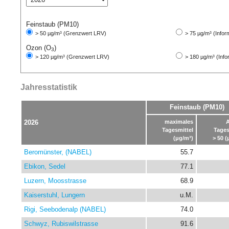
Feinstaub (PM10)
> 50 µg/m³ (Grenzwert LRV)
> 75 µg/m³ (Infor
Ozon (O
)
3
> 120 µg/m³ (Grenzwert LRV)
> 180 µg/m³ (Info
Jahresstatistik
Feinstaub (PM10)
2026
maximales
Tagesmittel
Tages
(μg/m³)
>
50
(
Beromünster, (NABEL)
55.7
Ebikon, Sedel
77.1
Luzern, Moosstrasse
68.9
Kaiserstuhl, Lungern
u.M.
Rigi, Seebodenalp (NABEL)
74.0
Schwyz, Rubiswilstrasse
91.6