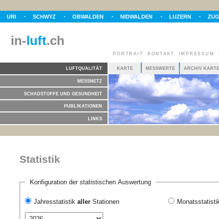
URI
SCHWYZ
OBWALDEN
NIDWALDEN
LUZERN
ZU
in-
luft
.ch
PORTRAIT
KONTAKT
IMPRESSUM
LUFTQUALITÄT
KARTE
MESSWERTE
ARCHIV KART
MESSNETZ
SCHADSTOFFE UND GESUNDHEIT
PUBLIKATIONEN
LINKS
Statistik
Konfiguration der statistischen Auswertung
Jahresstatistik
aller
Stationen
Monatsstatist