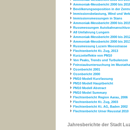
Ammoniak-Messbericht 2000 bis 201
Bevölkerungsexposition in der Zentr
Immissionsbelastung, Wind und Verk
Immissionsmessungen in Stans
Ammoniak-Messbericht 2000 bis 201
Russmessungen Autobahnanschluss
A8 Umfahrung Lungern
Ammoniak-Messbericht 2000 bis 201
Ammoniak-Messbericht 2000 bis 201
Russmessung Luzern Moosstrasse
Flechtenbericht Kt. Zug, 2013
Kurzzeiteffekte von PM10
Von Peaks, Trends und Turbulenzen
Feinstaubuntersuchung im Muotathal
Ozonbericht 2001
Ozonbericht 2000
PM10 Modell Kurzfassung
PM10 Modell Hauptbericht
PM10 Modell Abstract
PM10 Model Summary
Flechtenbericht Region Aarau, 2006
Flechtenbericht Kt. Zug, 2003
Flechtenbericht Kt. AG, Baden 2002
Flechtenbericht Urner Reusstal 2010
Jahresberichte der Stadt Lu