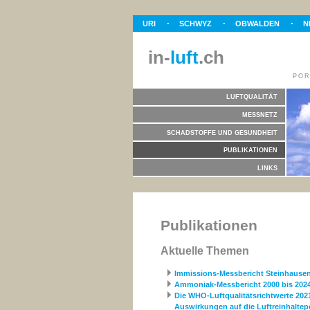
URI
SCHWYZ
OBWALDEN
N
in-
luft
.ch
POR
LUFTQUALITÄT
MESSNETZ
SCHADSTOFFE UND GESUNDHEIT
PUBLIKATIONEN
LINKS
Publikationen
Aktuelle Themen
Immissions-Messbericht Steinhause
Ammoniak-Messbericht 2000 bis 202
Die WHO-Luftqualitätsrichtwerte 202
Auswirkungen auf die Luftreinhaltepol