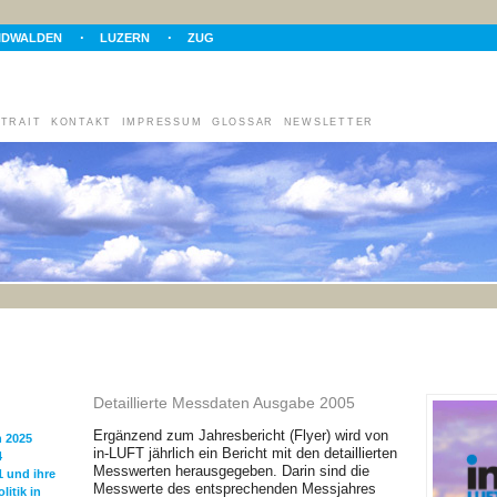
IDWALDEN
LUZERN
ZUG
TRAIT
KONTAKT
IMPRESSUM
GLOSSAR
NEWSLETTER
Detaillierte Messdaten Ausgabe 2005
Ergänzend zum Jahresbericht (Flyer) wird von
n 2025
in-LUFT jährlich ein Bericht mit den detaillierten
4
Messwerten herausgegeben. Darin sind die
1 und ihre
Messwerte des entsprechenden Messjahres
itik in