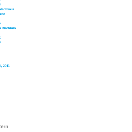
8
alschweiz
ehr
5
 Buchrain
2
3
, 2011
zern