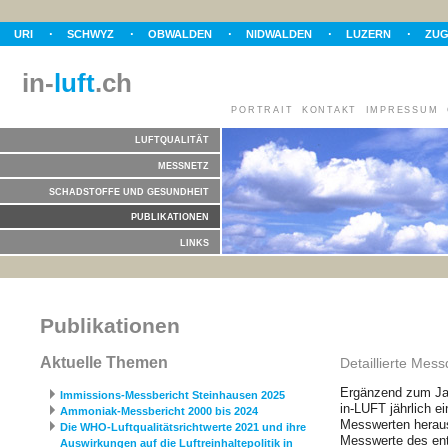
URI
SCHWYZ
OBWALDEN
NIDWALDEN
LUZERN
ZU
in-
luft
.ch
PORTRAIT
KONTAKT
IMPRESSUM
LUFTQUALITÄT
MESSNETZ
SCHADSTOFFE UND GESUNDHEIT
PUBLIKATIONEN
LINKS
Publikationen
Aktuelle Themen
Detaillierte Mes
Ergänzend zum Jah
Immissions-Messbericht Steinhausen 2025
in-LUFT jährlich ei
Ammoniak-Messbericht 2000 bis 2024
Messwerten heraus
Die WHO-Luftqualitätsrichtwerte 2021 und ihre
Messwerte des en
Auswirkungen auf die Luftreinhaltepolitik in