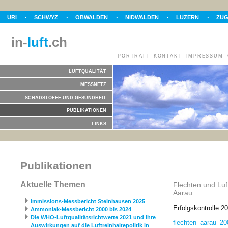
URI
SCHWYZ
OBWALDEN
NIDWALDEN
LUZERN
ZU
in-
luft
.ch
PORTRAIT
KONTAKT
IMPRESSUM
LUFTQUALITÄT
MESSNETZ
SCHADSTOFFE UND GESUNDHEIT
PUBLIKATIONEN
LINKS
Publikationen
Aktuelle Themen
Flechten und Luft
Aarau
Immissions-Messbericht Steinhausen 2025
Erfolgskontrolle 2
Ammoniak-Messbericht 2000 bis 2024
Die WHO-Luftqualitätsrichtwerte 2021 und ihre
flechten_­aarau_­20
Auswirkungen auf die Luftreinhaltepolitik in