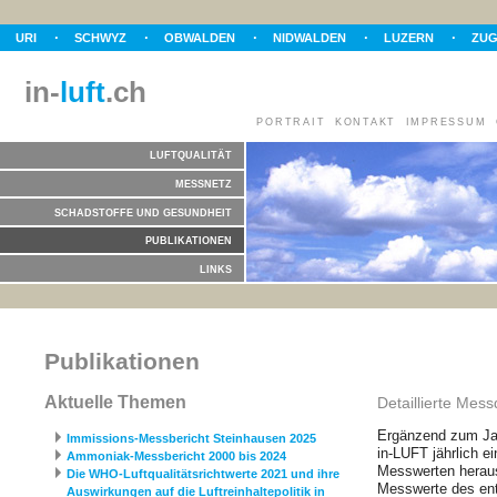
URI
SCHWYZ
OBWALDEN
NIDWALDEN
LUZERN
ZU
in-
luft
.ch
PORTRAIT
KONTAKT
IMPRESSUM
LUFTQUALITÄT
MESSNETZ
SCHADSTOFFE UND GESUNDHEIT
PUBLIKATIONEN
LINKS
Publikationen
Aktuelle Themen
Detaillierte Mes
Ergänzend zum Jah
Immissions-Messbericht Steinhausen 2025
in-LUFT jährlich ei
Ammoniak-Messbericht 2000 bis 2024
Messwerten heraus
Die WHO-Luftqualitätsrichtwerte 2021 und ihre
Messwerte des en
Auswirkungen auf die Luftreinhaltepolitik in