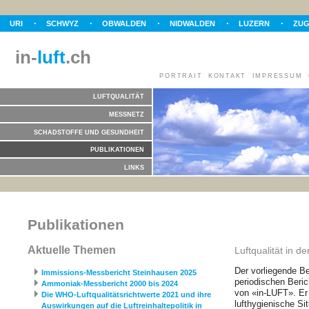
URI
SCHWYZ
OBWALDEN
NIDWALDEN
LUZERN
ZU
in-
luft
.ch
PORTRAIT
KONTAKT
IMPRESSUM
LUFTQUALITÄT
MESSNETZ
SCHADSTOFFE UND GESUNDHEIT
PUBLIKATIONEN
LINKS
Publikationen
Aktuelle Themen
Luftqualität in d
Der vorliegende Be
Immissions-Messbericht Steinhausen 2025
periodischen Beric
Ammoniak-Messbericht 2000 bis 2024
von «in-LUFT». Er
Die WHO-Luftqualitätsrichtwerte 2021 und ihre
lufthygienische Sit
Auswirkungen auf die Luftreinhaltepolitik in