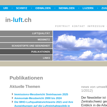
URI
SCHWYZ
OBWALDEN
NIDWALDEN
LUZERN
ZU
in-
luft
.ch
PORTRAIT
KONTAKT
IMPRESSUM
LUFTQUALITÄT
MESSNETZ
SCHADSTOFFE UND GESUNDHEIT
PUBLIKATIONEN
LINKS
Publikationen
Aktuelle Themen
news von umwelt-
1/2012)
Immissions-Messbericht Steinhausen 2025
Der Newsletter ist
Ammoniak-Messbericht 2000 bis 2024
Zentralschweiz ge
Die WHO-Luftqualitätsrichtwerte 2021 und ihre
Einblick in die Arb
Auswirkungen auf die Luftreinhaltepolitik in