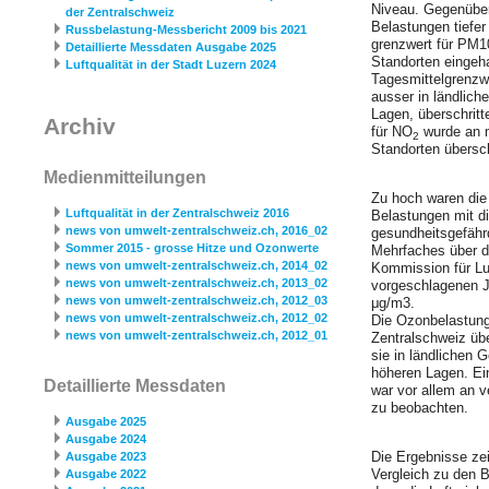
Niveau. Gegenüber 
der Zentralschweiz
Belastungen tiefer
Russbelastung-Messbericht 2009 bis 2021
grenzwert für PM1
Detaillierte Messdaten Ausgabe 2025
Standorten eingeha
Luftqualität in der Stadt Luzern 2024
Tagesmittelgrenzwe
ausser in ländlich
Lagen, überschritt
Archiv
für NO
wurde an m
2
Standorten übersch
Medienmitteilungen
Zu hoch waren die
Luftqualität in der Zentralschweiz 2016
Belastungen mit 
news von umwelt-zentralschweiz.ch, 2016_02
gesundheitsgefähr
Sommer 2015 - grosse Hitze und Ozonwerte
Mehrfaches über 
news von umwelt-zentralschweiz.ch, 2014_02
Kommission für Lu
news von umwelt-zentralschweiz.ch, 2013_02
vorgeschlagenen J
news von umwelt-zentralschweiz.ch, 2012_03
μg/m3.
news von umwelt-zentralschweiz.ch, 2012_02
Die Ozonbelastung
news von umwelt-zentralschweiz.ch, 2012_01
Zentralschweiz üb
sie in ländlichen 
höheren Lagen. Ei
Detaillierte Messdaten
war vor allem an v
zu beobachten.
Ausgabe 2025
Ausgabe 2024
Die Ergebnisse ze
Ausgabe 2023
Vergleich zu den B
Ausgabe 2022