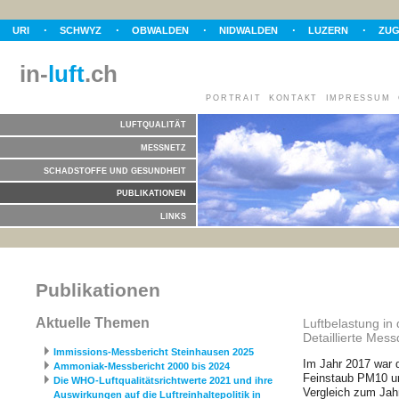
URI
SCHWYZ
OBWALDEN
NIDWALDEN
LUZERN
ZU
in-
luft
.ch
PORTRAIT
KONTAKT
IMPRESSUM
LUFTQUALITÄT
MESSNETZ
SCHADSTOFFE UND GESUNDHEIT
PUBLIKATIONEN
LINKS
Publikationen
Aktuelle Themen
Luftbelastung in
Detaillierte Mes
Immissions-Messbericht Steinhausen 2025
Im Jahr 2017 war d
Ammoniak-Messbericht 2000 bis 2024
Feinstaub PM10 un
Die WHO-Luftqualitätsrichtwerte 2021 und ihre
Vergleich zum Jah
Auswirkungen auf die Luftreinhaltepolitik in